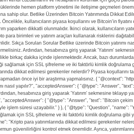
düklerinde hemen platform yönetimi ile iletişime geçmeleri önemlid
na sahip olur. Betlike Üzerinden Bitcoin Yatırımında Dikkat Edi
celikle, kullanıcıların piyasa koşullarını ve Bitcoin’in fiyatını
m yaparken dikkatli olunmalıdır. İkinci olarak, kullanıcıların yatı
kripto para birimleri ve yatırım araçları kullanarak risklerini dağıt
lidir. Sıkça Sorulan Sorular Betlike üzerinde Bitcoin yatırımı nas
elisiniz. Ardından, hesabınıza giriş yaparak 'Yatırım' sekmesine 
llikle birkaç dakika içinde işlenmektedir. Ancak, bazı durumlard
ği sağlamak için SSL şifreleme ve iki faktörlü kimlik doğrulama g
mlarında dikkat edilmesi gerekenler nelerdir? Piyasa koşullarını t
zı yapmadan önce iyi bir araştırma yapmalısınız. { "@context": "ht
ı nasıl yapılır?", "acceptedAnswer": { "@type": "Answer", "text":
ndan, hesabınıza giriş yaparak 'Yatırım' sekmesine tıklayıp yatırm
, "acceptedAnswer": { "@type": "Answer", "text": "Bitcoin çekim i
işlem süresi uzayabilir." } }, { "@type": "Question", "name": "Y
lamak için SSL şifreleme ve iki faktörlü kimlik doğrulama gibi y
name": "Kripto para yatırımlarında dikkat edilmesi gerekenler nele
ormun güvenilirliğini kontrol etmek önemlidir. Ayrıca, yatırımların