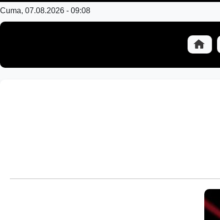
Cuma, 07.08.2026 - 09:08