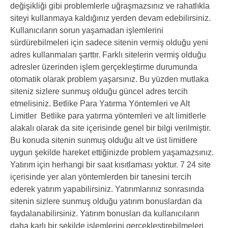
değişikliği gibi problemlerle uğraşmazsınız ve rahatlıkla
siteyi kullanmaya kaldığınız yerden devam edebilirsiniz.
Kullanıcıların sorun yaşamadan işlemlerini
sürdürebilmeleri için sadece sitenin vermiş olduğu yeni
adres kullanmaları şarttır. Farklı sitelerin vermiş olduğu
adresler üzerinden işlem gerçekleştirme durumunda
otomatik olarak problem yaşarsınız. Bu yüzden mutlaka
siteniz sizlere sunmuş olduğu güncel adres tercih
etmelisiniz. Betlike Para Yatırma Yöntemleri ve Alt
Limitler Betlike para yatırma yöntemleri ve alt limitlerle
alakalı olarak da site içerisinde genel bir bilgi verilmiştir.
Bu konuda sitenin sunmuş olduğu alt ve üst limitlere
uygun şekilde hareket ettiğinizde problem yaşamazsınız.
Yatırım için herhangi bir saat kısıtlaması yoktur. 7 24 site
içerisinde yer alan yöntemlerden bir tanesini tercih
ederek yatırım yapabilirsiniz. Yatırımlarınız sonrasında
sitenin sizlere sunmuş olduğu yatırım bonuslardan da
faydalanabilirsiniz. Yatırım bonusları da kullanıcıların
daha karlı bir şekilde işlemlerini gerçekleştirebilmeleri