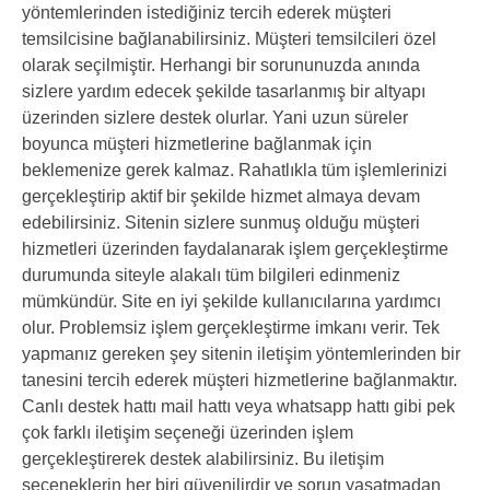
yöntemlerinden istediğiniz tercih ederek müşteri
temsilcisine bağlanabilirsiniz. Müşteri temsilcileri özel
olarak seçilmiştir. Herhangi bir sorununuzda anında
sizlere yardım edecek şekilde tasarlanmış bir altyapı
üzerinden sizlere destek olurlar. Yani uzun süreler
boyunca müşteri hizmetlerine bağlanmak için
beklemenize gerek kalmaz. Rahatlıkla tüm işlemlerinizi
gerçekleştirip aktif bir şekilde hizmet almaya devam
edebilirsiniz. Sitenin sizlere sunmuş olduğu müşteri
hizmetleri üzerinden faydalanarak işlem gerçekleştirme
durumunda siteyle alakalı tüm bilgileri edinmeniz
mümkündür. Site en iyi şekilde kullanıcılarına yardımcı
olur. Problemsiz işlem gerçekleştirme imkanı verir. Tek
yapmanız gereken şey sitenin iletişim yöntemlerinden bir
tanesini tercih ederek müşteri hizmetlerine bağlanmaktır.
Canlı destek hattı mail hattı veya whatsapp hattı gibi pek
çok farklı iletişim seçeneği üzerinden işlem
gerçekleştirerek destek alabilirsiniz. Bu iletişim
seçeneklerin her biri güvenilirdir ve sorun yaşatmadan