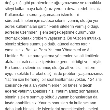
değişikliği gibi problemlerle uğraşmazsınız ve rahatlıkla
siteyi kullanmaya kaldığınız yerden devam edebilirsiniz.
Kullanıcıların sorun yaşamadan işlemlerini
sürdürebilmeleri için sadece sitenin vermiş olduğu yeni
adres kullanmaları şarttır. Farklı sitelerin vermiş olduğu
adresler üzerinden işlem gerçekleştirme durumunda
otomatik olarak problem yaşarsınız. Bu yüzden mutlaka
siteniz sizlere sunmuş olduğu güncel adres tercih
etmelisiniz. Betlike Para Yatırma Yöntemleri ve Alt
Limitler Betlike para yatırma yöntemleri ve alt limitlerle
alakalı olarak da site içerisinde genel bir bilgi verilmiştir.
Bu konuda sitenin sunmuş olduğu alt ve üst limitlere
uygun şekilde hareket ettiğinizde problem yaşamazsınız.
Yatırım için herhangi bir saat kısıtlaması yoktur. 7 24 site
içerisinde yer alan yöntemlerden bir tanesini tercih
ederek yatırım yapabilirsiniz. Yatırımlarınız sonrasında
sitenin sizlere sunmuş olduğu yatırım bonuslardan da
faydalanabilirsiniz. Yatırım bonusları da kullanıcıların
daha karlı bir şekilde işlemlerini gerçekleştirebilmeleri