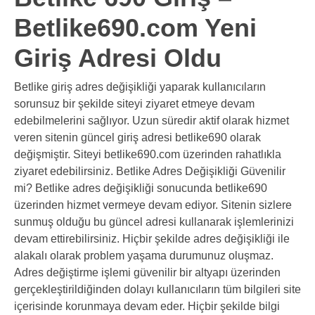
Betlike690.com Yeni
Giriş Adresi Oldu
Betlike giriş adres değişikliği yaparak kullanıcıların
sorunsuz bir şekilde siteyi ziyaret etmeye devam
edebilmelerini sağlıyor. Uzun süredir aktif olarak hizmet
veren sitenin güncel giriş adresi betlike690 olarak
değişmiştir. Siteyi betlike690.com üzerinden rahatlıkla
ziyaret edebilirsiniz. Betlike Adres Değişikliği Güvenilir
mi? Betlike adres değişikliği sonucunda betlike690
üzerinden hizmet vermeye devam ediyor. Sitenin sizlere
sunmuş olduğu bu güncel adresi kullanarak işlemlerinizi
devam ettirebilirsiniz. Hiçbir şekilde adres değişikliği ile
alakalı olarak problem yaşama durumunuz oluşmaz.
Adres değiştirme işlemi güvenilir bir altyapı üzerinden
gerçekleştirildiğinden dolayı kullanıcıların tüm bilgileri site
içerisinde korunmaya devam eder. Hiçbir şekilde bilgi