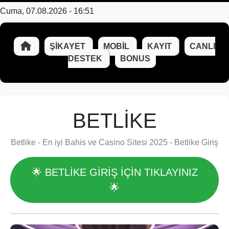
Cuma, 07.08.2026 - 16:51
ŞIKAYET
MOBIL
KAYIT
CANLI
DESTEK
BONUS
BETLIKE
Betlike - En iyi Bahis ve Casino Sitesi 2025 - Betlike Giriş
🌟 BETLIKE GİRİŞ İÇİN TIKLAYINIZ
🌟