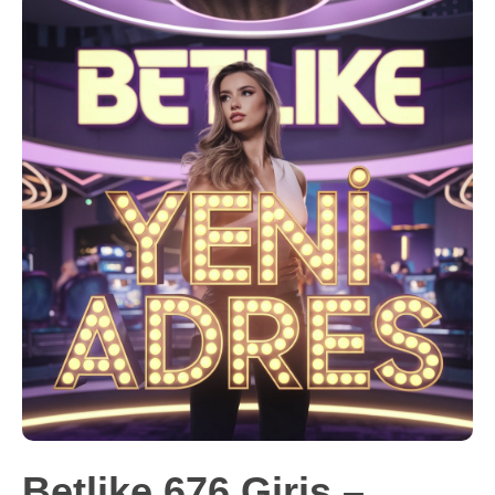
Betlike 676 Giriş –