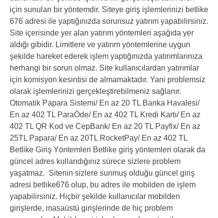
için sunulan bir yöntemdir. Siteye giriş işlemlerinizi betlike
676 adresi ile yaptığınızda sorunsuz yatırım yapabilirsiniz.
Site içerisinde yer alan yatırım yöntemleri aşağıda yer
aldığı gibidir. Limitlere ve yatırım yöntemlerine uygun
şekilde hareket ederek işlem yaptığınızda yatırımlarınıza
herhangi bir sorun olmaz. Site kullanıcılardan yatırımlar
için komisyon kesintisi de almamaktadır. Yani problemsiz
olarak işlemlerinizi gerçekleştirebilmeniz sağlanır.
Otomatik Papara Sistemi/ En az 20 TL Banka Havalesi/
En az 402 TL ParaÖde/ En az 402 TL Kredi Kartı/ En az
402 TL QR Kod ve CepBank/ En az 20 TL Payfix/ En az
25TL Papara/ En az 20TL RocketPay/ En az 402 TL
Betlike Giriş Yöntemleri Betlike giriş yöntemleri olarak da
güncel adres kullandığınız sürece sizlere problem
yaşatmaz. Sitenin sizlere sunmuş olduğu güncel giriş
adresi betlike676 olup, bu adres ile mobilden de işlem
yapabilirsiniz. Hiçbir şekilde kullanıcılar mobilden
girişlerde, masaüstü girişlerinde de hiç problem