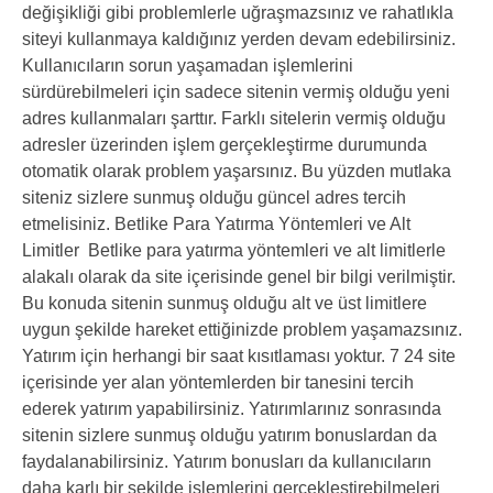
değişikliği gibi problemlerle uğraşmazsınız ve rahatlıkla
siteyi kullanmaya kaldığınız yerden devam edebilirsiniz.
Kullanıcıların sorun yaşamadan işlemlerini
sürdürebilmeleri için sadece sitenin vermiş olduğu yeni
adres kullanmaları şarttır. Farklı sitelerin vermiş olduğu
adresler üzerinden işlem gerçekleştirme durumunda
otomatik olarak problem yaşarsınız. Bu yüzden mutlaka
siteniz sizlere sunmuş olduğu güncel adres tercih
etmelisiniz. Betlike Para Yatırma Yöntemleri ve Alt
Limitler Betlike para yatırma yöntemleri ve alt limitlerle
alakalı olarak da site içerisinde genel bir bilgi verilmiştir.
Bu konuda sitenin sunmuş olduğu alt ve üst limitlere
uygun şekilde hareket ettiğinizde problem yaşamazsınız.
Yatırım için herhangi bir saat kısıtlaması yoktur. 7 24 site
içerisinde yer alan yöntemlerden bir tanesini tercih
ederek yatırım yapabilirsiniz. Yatırımlarınız sonrasında
sitenin sizlere sunmuş olduğu yatırım bonuslardan da
faydalanabilirsiniz. Yatırım bonusları da kullanıcıların
daha karlı bir şekilde işlemlerini gerçekleştirebilmeleri